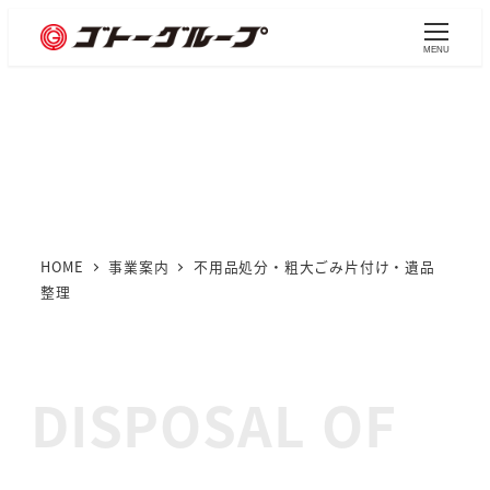
メ
イ
MENU
ン
不用品処分・粗大ごみ片付
コ
ン
け・遺品整理
テ
ン
ツ
へ
HOME
事業案内
不用品処分・粗大ごみ片付け・遺品
整理
移
動
DISPOSAL OF