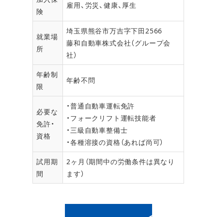
雇用、労災、健康、厚生
険
埼玉県熊谷市万吉字下田2566
就業場
藤和自動車株式会社（グループ会
所
社）
年齢制
年齢不問
限
・普通自動車運転免許
必要な
・フォークリフト運転技能者
免許・
・三級自動車整備士
資格
・各種溶接の資格（あれば尚可）
試用期
2ヶ月（期間中の労働条件は異なり
間
ます）