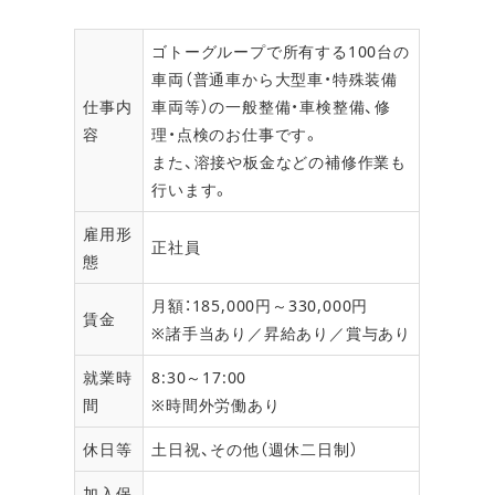
ゴトーグループで所有する100台の
車両（普通車から大型車・特殊装備
仕事内
車両等）の一般整備・車検整備、修
容
理・点検のお仕事です。
また、溶接や板金などの補修作業も
行います。
雇用形
正社員
態
月額：185,000円～330,000円
賃金
※諸手当あり／昇給あり／賞与あり
就業時
8:30～17:00
間
※時間外労働あり
休日等
土日祝、その他（週休二日制）
加入保