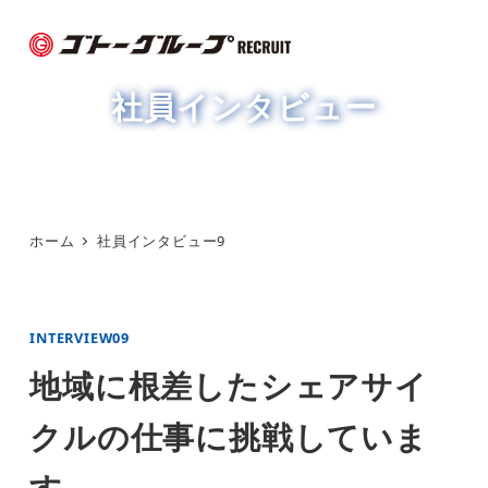
メ
イ
ン
社員インタビュー
コ
ン
テ
ン
ツ
ホーム
社員インタビュー9
へ
移
動
INTERVIEW09
地域に根差したシェアサイ
クルの仕事に挑戦していま