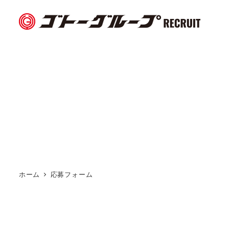
メ
イ
ン
コ
ン
テ
ン
ツ
へ
移
動
ホーム
応募フォーム