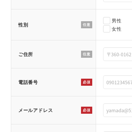
空
の
ま
男性
性別
任意
ま
女性
に
し
て
ご住所
任意
く
だ
さ
電話番号
必須
い
。
メールアドレス
必須