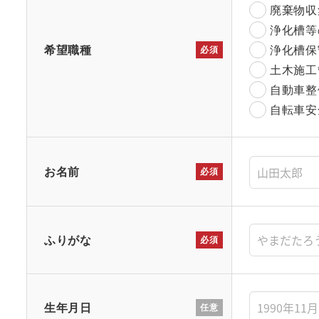
廃棄物収
浄化槽等
希望職種
浄化槽保
必須
土木施工
自動車整
自転車安
こ
お名前
必須
の
フ
ィ
ふりがな
必須
ー
ル
ド
は
生年月日
任意